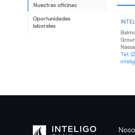
Nuestras oficinas
Oportunidades
INTEL
laborales
Balmo
Groun
Nassa
Tel:
(
intel
Noso