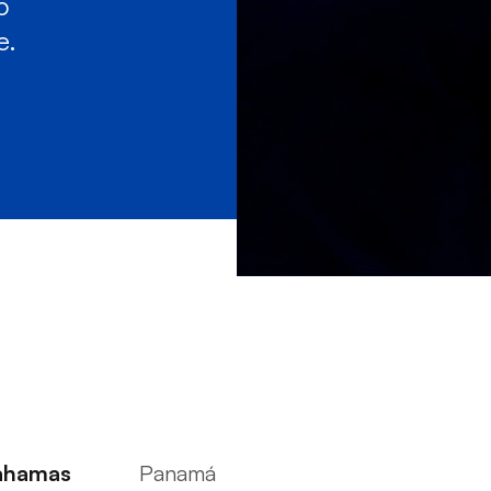
o
e.
ahamas
Panamá