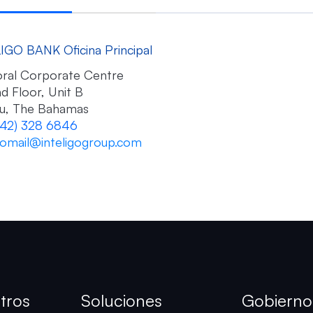
IGO BANK Oficina Principal
ral Corporate Centre
d Floor, Unit B
u, The Bahamas
242) 328 6846
igomail@inteligogroup.com
tros
Soluciones
Gobierno